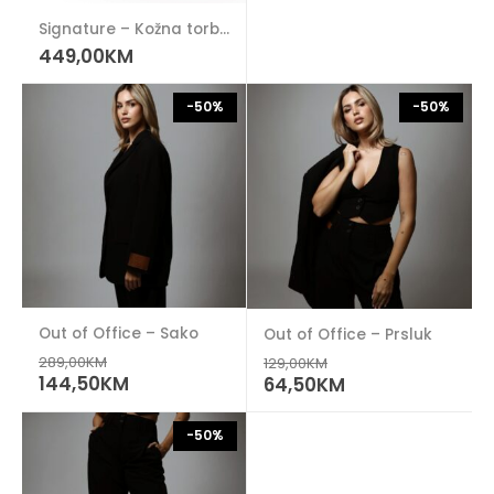
Signature – Kožna torba (unique)
449,00
KM
-50%
-50%
Out of Office – Sako
Out of Office – Prsluk
289,00
KM
129,00
KM
144,50
KM
64,50
KM
-50%