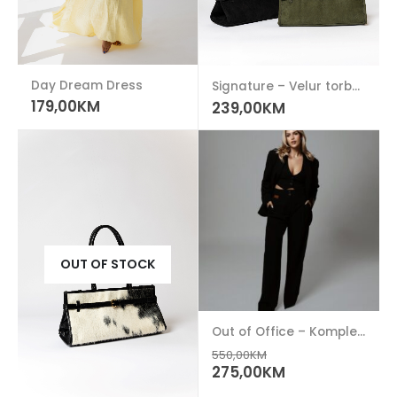
Day Dream Dress
Signature – Velur torba (mini)
179,00
KM
239,00
KM
OUT OF STOCK
Out of Office – Komplet odijelo
550,00
KM
275,00
KM