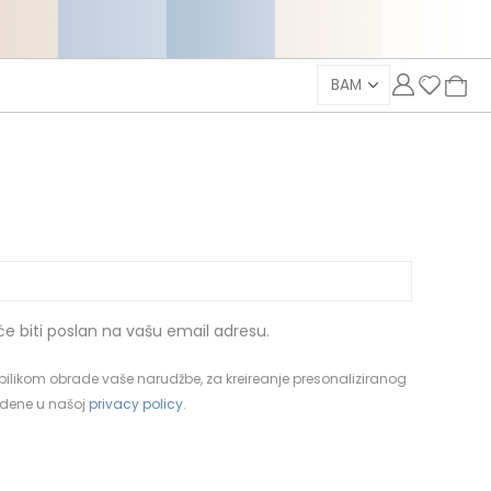
 će biti poslan na vašu email adresu.
ni pilikom obrade vaše narudžbe, za kreireanje presonaliziranog
vedene u našoj
privacy policy
.