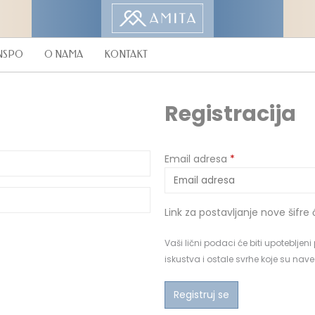
NSPO
O NAMA
KONTAKT
Registracija
Mandatorno
Email adresa
*
Link za postavljanje nove šifre
Vaši lični podaci će biti upoteblje
iskustva i ostale svrhe koje su na
Registruj se