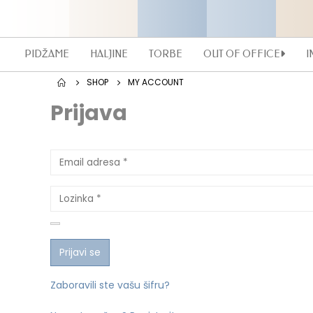
PIDŽAME
HALJINE
TORBE
OUT OF OFFICE
I
SHOP
MY ACCOUNT
Prijava
Prijavi se
Zaboravili ste vašu šifru?