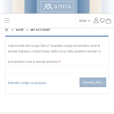
SHOP
MY ACCOUNT
Zaboravili ste svoju šifru? Unesite svoje korisničko ime ili
email adresu i dobit ćete vašu novu šifru putem email-a.
Mandatorno
Korisničko ime ili email adresa
*
Resetuj šifru
Kliknite ovdje za prijavu