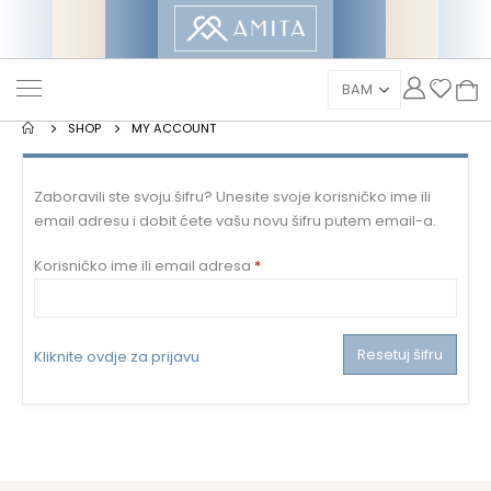
SHOP
MY ACCOUNT
Zaboravili ste svoju šifru? Unesite svoje korisničko ime ili
email adresu i dobit ćete vašu novu šifru putem email-a.
Mandatorno
Korisničko ime ili email adresa
*
Resetuj šifru
Kliknite ovdje za prijavu