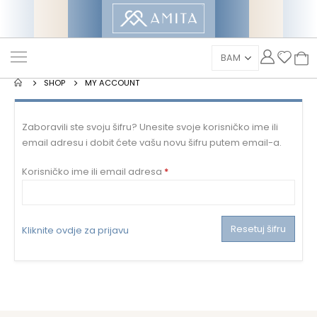
SHOP
MY ACCOUNT
Zaboravili ste svoju šifru? Unesite svoje korisničko ime ili
email adresu i dobit ćete vašu novu šifru putem email-a.
Mandatorno
Korisničko ime ili email adresa
*
Resetuj šifru
Kliknite ovdje za prijavu