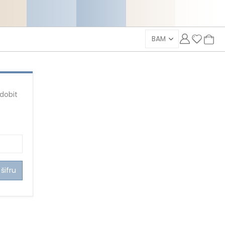
 dobit
šifru