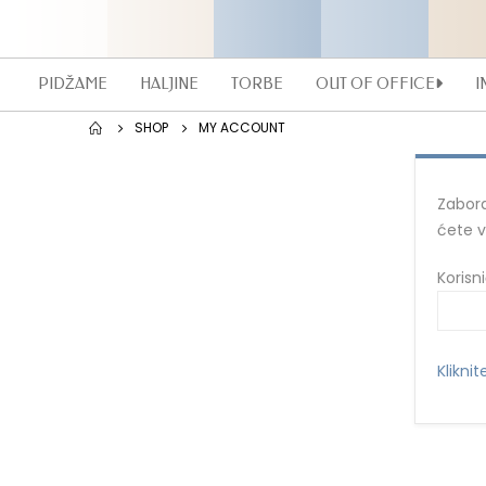
PIDŽAME
HALJINE
TORBE
OUT OF OFFICE
I
SHOP
MY ACCOUNT
Zabora
ćete v
Korisn
Kliknit