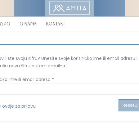
NSPO
O NAMA
KONTAKT
vili ste svoju šifru? Unesite svoje korisničko ime ili email adresu i
ašu novu šifru putem email-a.
Mandatorno
ičko ime ili email adresa
*
Resetuj 
e ovdje za prijavu