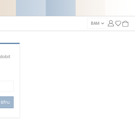
 dobit
šifru