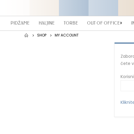
PIDŽAME
HALJINE
TORBE
OUT OF OFFICE
I
SHOP
MY ACCOUNT
Zabora
ćete v
Korisn
Kliknit