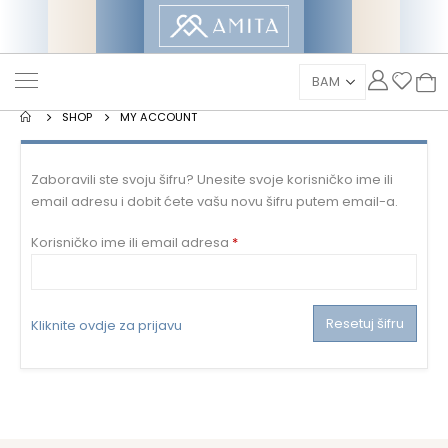
SHOP
MY ACCOUNT
Zaboravili ste svoju šifru? Unesite svoje korisničko ime ili
email adresu i dobit ćete vašu novu šifru putem email-a.
Mandatorno
Korisničko ime ili email adresa
*
Resetuj šifru
Kliknite ovdje za prijavu