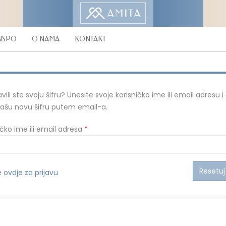
NSPO
O NAMA
KONTAKT
vili ste svoju šifru? Unesite svoje korisničko ime ili email adresu i
ašu novu šifru putem email-a.
Mandatorno
ičko ime ili email adresa
*
Resetuj 
e ovdje za prijavu