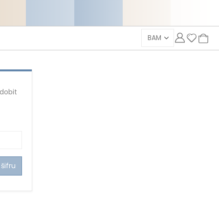
 dobit
šifru