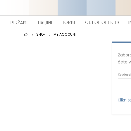
PIDŽAME
HALJINE
TORBE
OUT OF OFFICE
I
SHOP
MY ACCOUNT
Zabora
ćete v
Korisn
Kliknit