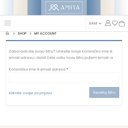
SHOP
MY ACCOUNT
Zaboravili ste svoju šifru? Unesite svoje korisničko ime ili
email adresu i dobit ćete vašu novu šifru putem email-a.
Mandatorno
Korisničko ime ili email adresa
*
Resetuj šifru
Kliknite ovdje za prijavu