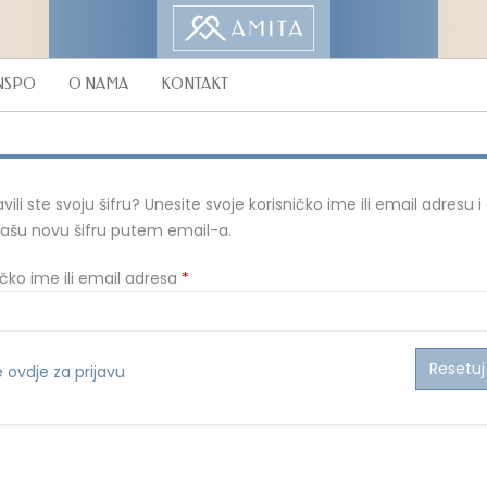
NSPO
O NAMA
KONTAKT
vili ste svoju šifru? Unesite svoje korisničko ime ili email adresu i
ašu novu šifru putem email-a.
Mandatorno
ičko ime ili email adresa
*
Resetuj 
e ovdje za prijavu