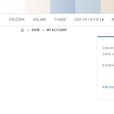
PIDŽAME
HALJINE
TORBE
OUT OF OFFICE
I
SHOP
MY ACCOUNT
Zabora
ćete v
Korisn
Kliknit