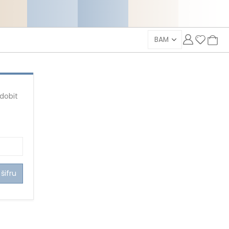
 dobit
šifru