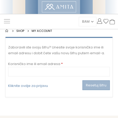
SHOP
MY ACCOUNT
Zaboravili ste svoju šifru? Unesite svoje korisničko ime ili
email adresu i dobit ćete vašu novu šifru putem email-a.
Mandatorno
Korisničko ime ili email adresa
*
Resetuj šifru
Kliknite ovdje za prijavu